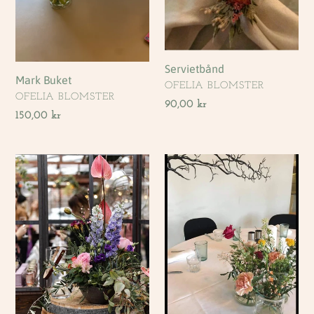
i
o
Servietbånd
Mark Buket
FORHANDLER
OFELIA BLOMSTER
FORHANDLER
OFELIA BLOMSTER
n
Normalpris
90,00 kr
Normalpris
150,00 kr
:
Centerpiece
Enkel
Med
Buket
Højde
Af
Løse
Stilke