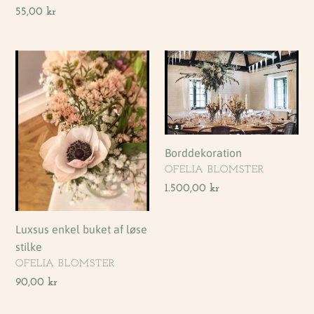
Normalpris
55,00 kr
Luxsus
Borddekoration
enkel
buket
af
løse
stilke
Borddekoration
FORHANDLER
OFELIA BLOMSTER
Normalpris
1.500,00 kr
Luxsus enkel buket af løse
stilke
FORHANDLER
OFELIA BLOMSTER
Normalpris
90,00 kr