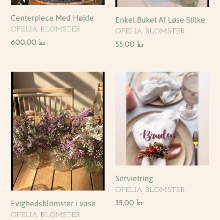
Centerpiece Med Højde
Enkel Buket Af Løse Stilke
FORHANDLER
OFELIA BLOMSTER
FORHANDLER
OFELIA BLOMSTER
Normalpris
600,00 kr
Normalpris
55,00 kr
Evighedsblomster
Servietring
i
vase
Servietring
FORHANDLER
OFELIA BLOMSTER
Evighedsblomster i vase
Normalpris
35,00 kr
FORHANDLER
OFELIA BLOMSTER